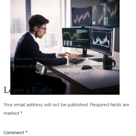
Resumen: "Forex, o mercado de divisas, es un mercado
financiero global y descentralizado donde se negocian todas
las monedas del
Read more
Leave a Reply
Your email address will not be published.
Required fields are
marked
*
Comment
*